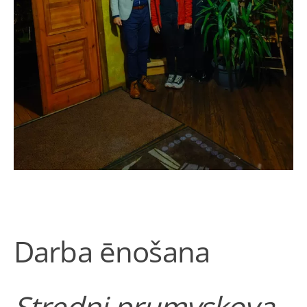
Darba ēnošana
Stredni prumyskova