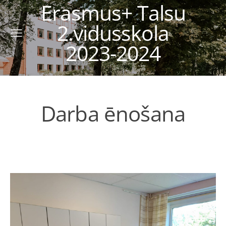
Erasmus+ Talsu
2.vidusskola
2023-2024
Darba ēnošana