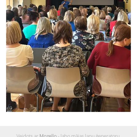
Veidots ar
Mozello
- labo mājas lapu ģeneratoru.