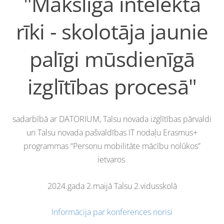
"Mākslīgā intelekta
rīki - skolotāja jaunie
palīgi mūsdienīgā
izglītības procesā"
sadarbībā ar DATORIUM, Talsu novada izglītības pārvaldi
un Talsu novada pašvaldības IT nodaļu Erasmus+
programmas “Personu mobilitāte mācību nolūkos”
ietvaros
2024.gada 2.maijā Talsu 2.vidusskolā
Informācija par konferences norisi